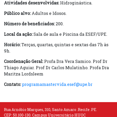
Atividades desenvolvidas:
Hidroginástica.
Público alvo:
Adultos e Idosos.
Número de beneficiados:
200.
Local da ação:
Sala de aula e Piscina da ESEF/UPE.
Horário:
Terças, quartas, quintas e sextas das 7h às
9h.
Coordenação Geral:
Profa Dra Vera Samico. Prof Dr
Thiago Aguiar. Prof Dr Carlos Mulatinho. Profa Dra
Maritza Lordsleem
Contato:
programamastervida.esef@upe.br
Rua Arnóbio Marques, 310, Santo Amaro .Recife .PE.
CEP: 50.100-130. Campus Universitário HUOC