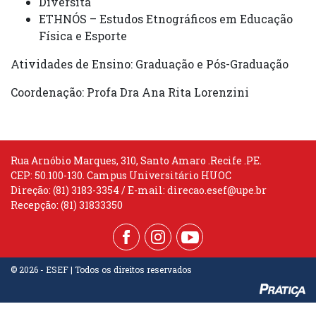
Diversità
ETHNÓS – Estudos Etnográficos em Educação
Física e Esporte
Atividades de Ensino: Graduação e Pós-Graduação
Coordenação: Profa Dra Ana Rita Lorenzini
Rua Arnóbio Marques, 310, Santo Amaro .Recife .PE.
CEP: 50.100-130. Campus Universitário HUOC
Direção: (81) 3183-3354 / E-mail:
direcao.esef@upe.br
Recepção: (81) 31833350
© 2026 - ESEF | Todos os direitos reservados