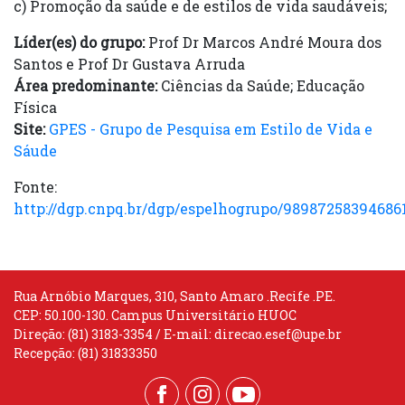
c) Promoção da saúde e de estilos de vida saudáveis;
Líder(es) do grupo:
Prof Dr Marcos André Moura dos
Santos e Prof Dr Gustava Arruda
Área predominante:
Ciências da Saúde; Educação
Física
Site:
GPES - Grupo de Pesquisa em Estilo de Vida e
Sáude
Fonte:
http://dgp.cnpq.br/dgp/espelhogrupo/98987258394686
Rua Arnóbio Marques, 310, Santo Amaro .Recife .PE.
CEP: 50.100-130. Campus Universitário HUOC
Direção: (81) 3183-3354 / E-mail:
direcao.esef@upe.br
Recepção: (81) 31833350