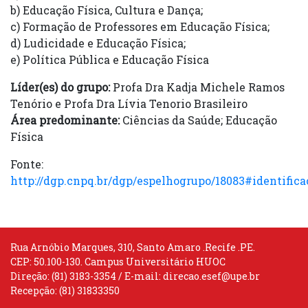
b) Educação Física, Cultura e Dança;
c) Formação de Professores em Educação Física;
d) Ludicidade e Educação Física;
e) Política Pública e Educação Física
Líder(es) do grupo:
Profa Dra Kadja Michele Ramos
Tenório e Profa Dra Lívia Tenorio Brasileiro
Área predominante:
Ciências da Saúde; Educação
Física
Fonte:
http://dgp.cnpq.br/dgp/espelhogrupo/18083#identifica
Rua Arnóbio Marques, 310, Santo Amaro .Recife .PE.
CEP: 50.100-130. Campus Universitário HUOC
Direção: (81) 3183-3354 / E-mail:
direcao.esef@upe.br
Recepção: (81) 31833350