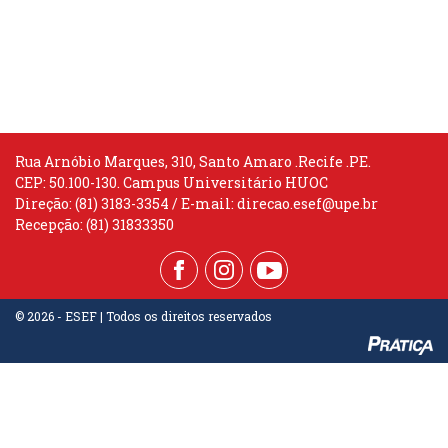
Rua Arnóbio Marques, 310, Santo Amaro .Recife .PE.
CEP: 50.100-130. Campus Universitário HUOC
Direção: (81) 3183-3354 / E-mail:
direcao.esef@upe.br
Recepção: (81) 31833350
© 2026 - ESEF | Todos os direitos reservados