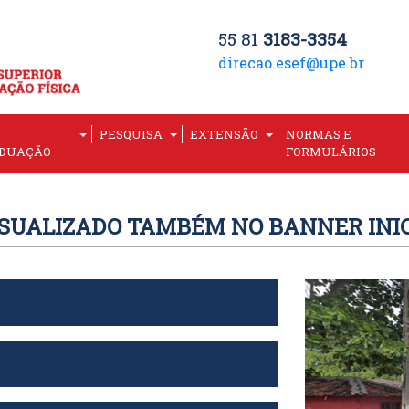
55 81
3183-3354
direcao.esef@upe.br
-
PESQUISA
EXTENSÃO
NORMAS E
DUAÇÃO
FORMULÁRIOS
ISUALIZADO TAMBÉM NO BANNER INIC