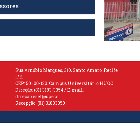
ssores
Rua Arnóbio Marques, 310, Santo Amaro .Recife
.PE.
CEP: 50.100-130. Campus Universitário HUOC
Direção: (81) 3183-3354 / E-mail:
direcao.esef@upe.br
Recepção: (81) 31833350