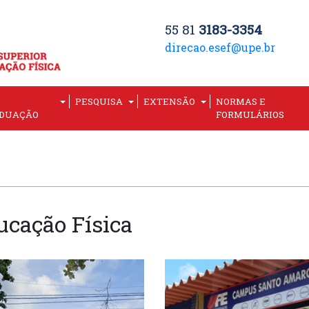
55 81
3183-3354
direcao.esef@upe.br
-
PESQUISA
EXTENSÃO
NORMAS E
DUAÇÃO
FORMULÁRIOS
ucação Física