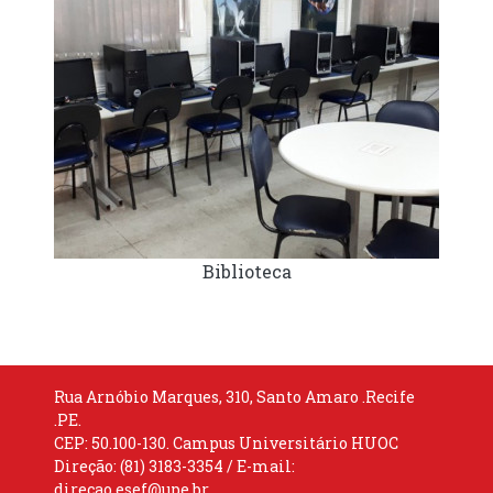
Biblioteca
Rua Arnóbio Marques, 310, Santo Amaro .Recife
.PE.
CEP: 50.100-130. Campus Universitário HUOC
Direção: (81) 3183-3354 / E-mail:
direcao.esef@upe.br